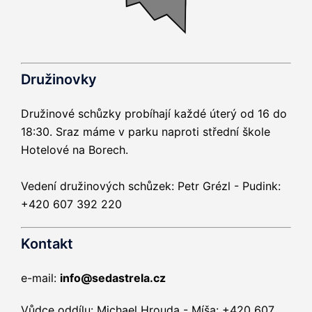
Družinovky
Družinové schůzky probíhají každé úterý od 16 do
18:30. Sraz máme v parku naproti střední škole
Hotelové na Borech.
Vedení družinových schůzek: Petr Grézl - Pudink:
+420 607 392 220
Kontakt
e-mail:
info@sedastrela.cz
Vůdce oddílu: Michael Hrouda - Míša: +420 607