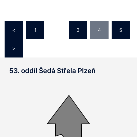
Navigace
<
1
…
3
4
5
pro
příspěvky
>
53. oddíl Šedá Střela Plzeň